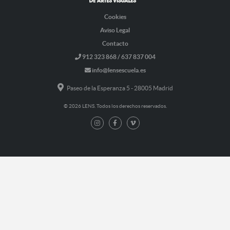
Cookies
Aviso Legal
Contacto
912 323 868 / 637 837 004
info@lensescuela.es
Paseo de la Esperanza 5 - 28005 Madrid
© 2026 LENS. Todos los derechos reservados.