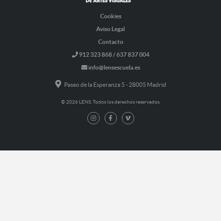
Cookies
Aviso Legal
Contacto
912 323 868 / 637 837 004
info@lensescuela.es
Paseo de la Esperanza 5 - 28005 Madrid
© 2026 LENS. Todos los derechos reservados.