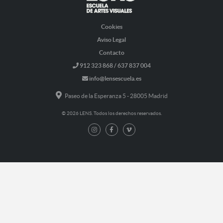
Cookies
Aviso Legal
Contacto
912 323 868 / 637 837 004
info@lensescuela.es
Paseo de la Esperanza 5 - 28005 Madrid
© 2026 LENS. Todos los derechos reservados.