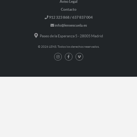
Aviso Legal
Contacto
912 323 868 / 637 837 004
info@lensescuela.es
Paseo de la Esperanza 5 - 28005 Madrid
© 2026 LENS. Todos los derechos reservados.