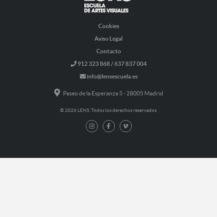
Cookies
Aviso Legal
Contacto
912 323 868 / 637 837 004
info@lensescuela.es
Paseo de la Esperanza 5 - 28005 Madrid
© 2026 LENS. Todos los derechos reservados.