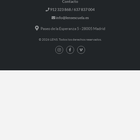
Contacto
912 323 868 / 637 837 004
info@lensescuela.es
Paseo de la Esperanza 5 - 28005 Madrid
© 2026 LENS. Todos los derechos reservados.