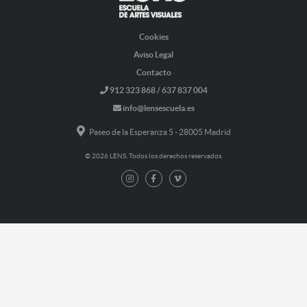
Cookies
Aviso Legal
Contacto
912 323 868 / 637 837 004
info@lensescuela.es
Paseo de la Esperanza 5 - 28005 Madrid
© 2026 LENS. Todos los derechos reservados.