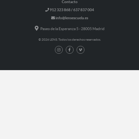
Contacto
912 323 868 / 637 837 004
info@lensescuela.es
Paseo de la Esperanza 5 - 28005 Madrid
© 2026 LENS. Todos los derechos reservados.