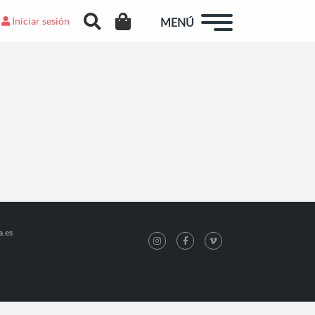
Iniciar sesión
MENÚ
a.es