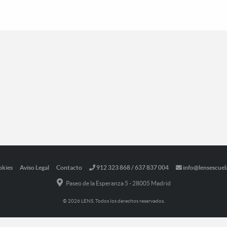
okies
Aviso Legal
Contacto
912 323 868 / 637 837 004
info@lensescuel
Paseo de la Esperanza 5 - 28005 Madrid
© 2026 LENS. Todos los derechos reservados.