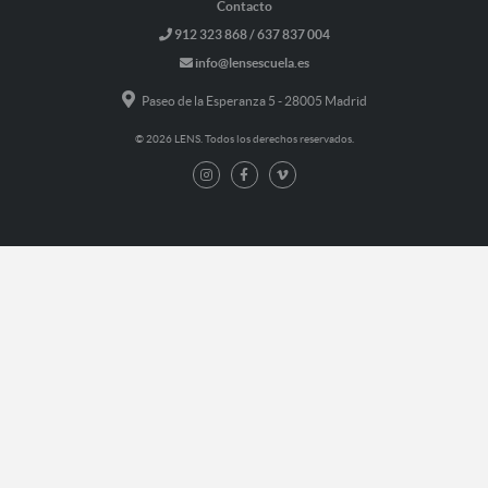
Contacto
912 323 868 / 637 837 004
info@lensescuela.es
Paseo de la Esperanza 5 - 28005 Madrid
© 2026 LENS. Todos los derechos reservados.