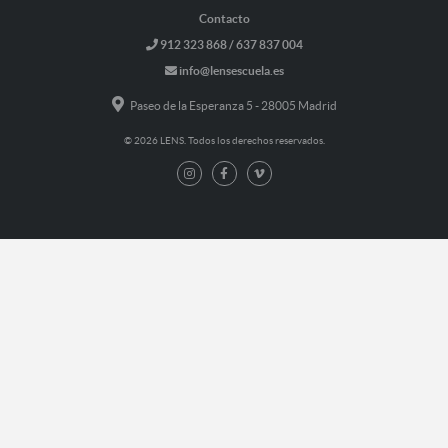
Contacto
912 323 868 / 637 837 004
info@lensescuela.es
Paseo de la Esperanza 5 - 28005 Madrid
© 2026 LENS. Todos los derechos reservados.