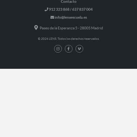
Contacto
912 323 868 / 637 837 004
info@lensescuela.es
Paseo de la Esperanza 5 - 28005 Madrid
© 2026 LENS. Todos los derechos reservados.