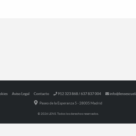
okies
Aviso Legal
Contacto
912 323 868 / 637 837 004
info@lensescuel
Paseo de la Esperanza 5 - 28005 Madrid
© 2026 LENS. Todos los derechos reservados.