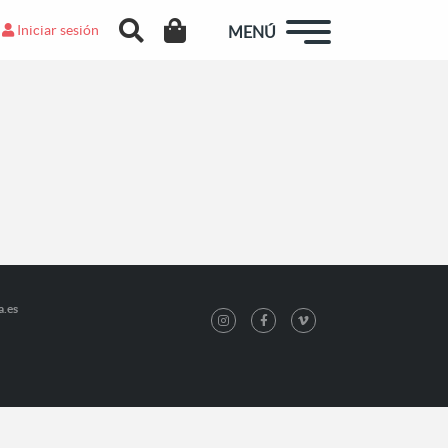
Iniciar sesión
MENÚ
a.es