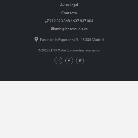
Aviso Legal
Contacto
912 323 868 / 637 837 004
info@lensescuela.es
Paseo de la Esperanza 5 - 28005 Madrid
© 2026 LENS. Todos los derechos reservados.