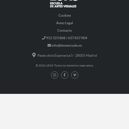
Cookies
Aviso Legal
Contacto
912 323 868 / 637 837 004
info@lensescuela.es
Paseo de la Esperanza 5 - 28005 Madrid
© 2026 LENS. Todos los derechos reservados.