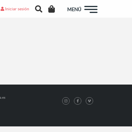
Iniciar sesión
MENÚ
a.es