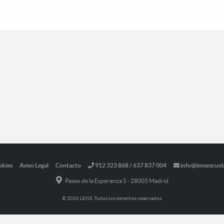
okies
Aviso Legal
Contacto
912 323 868 / 637 837 004
info@lensescuel
Paseo de la Esperanza 5 - 28005 Madrid
© 2026 LENS. Todos los derechos reservados.