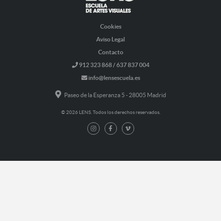
Cookies
Aviso Legal
Contacto
912 323 868 / 637 837 004
info@lensescuela.es
Paseo de la Esperanza 5 - 28005 Madrid
© 2026 LENS. Todos los derechos reservados.