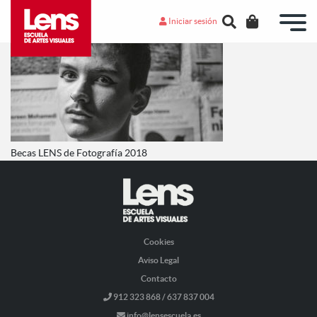
Iniciar sesión
Becas LENS de Fotografía 2018
Cookies
Aviso Legal
Contacto
912 323 868 / 637 837 004
info@lensescuela.es