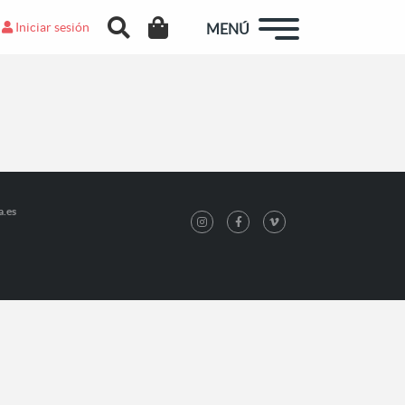
Iniciar sesión
MENÚ
a.es