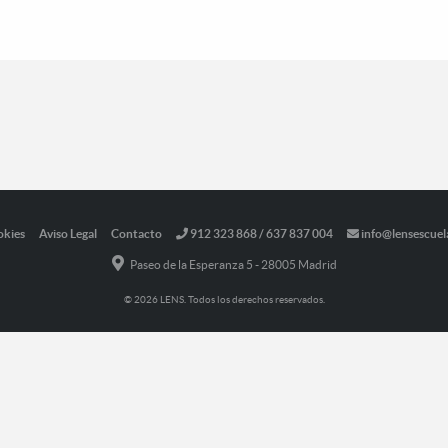
okies
Aviso Legal
Contacto
912 323 868 / 637 837 004
info@lensescuel
Paseo de la Esperanza 5 - 28005 Madrid
© 2026 LENS. Todos los derechos reservados.