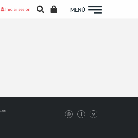
Iniciar sesión
MENÚ
a.es