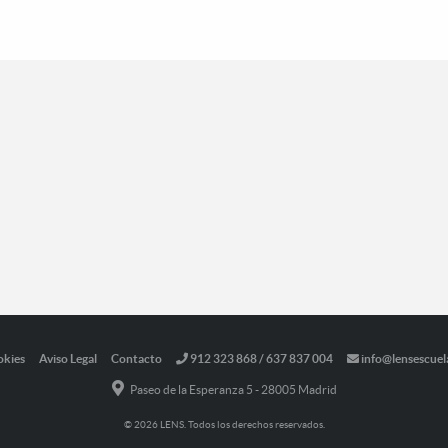
okies
Aviso Legal
Contacto
912 323 868 / 637 837 004
info@lensescuel
Paseo de la Esperanza 5 - 28005 Madrid
© 2026 LENS. Todos los derechos reservados.