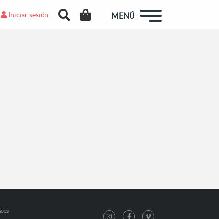
Iniciar sesión
MENÚ
a.es