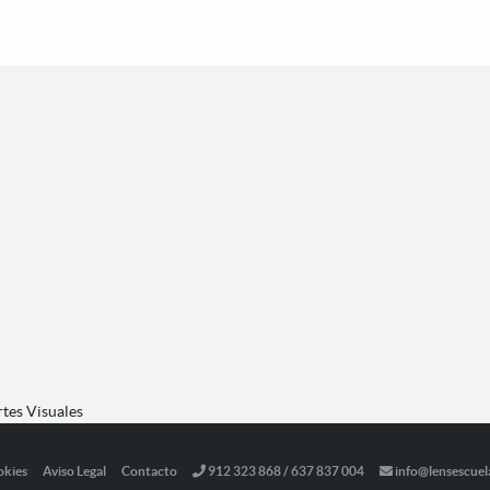
rtes Visuales
okies
Aviso Legal
Contacto
912 323 868 / 637 837 004
info@lensescuel