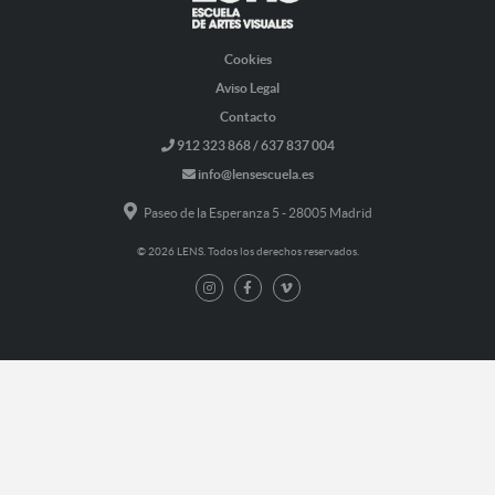
Cookies
Aviso Legal
Contacto
912 323 868 / 637 837 004
info@lensescuela.es
Paseo de la Esperanza 5 - 28005 Madrid
© 2026 LENS. Todos los derechos reservados.