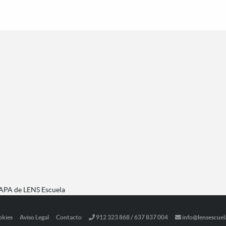
MAPA de LENS Escuela
okies
Aviso Legal
Contacto
912 323 868 / 637 837 004
info@lensescuel