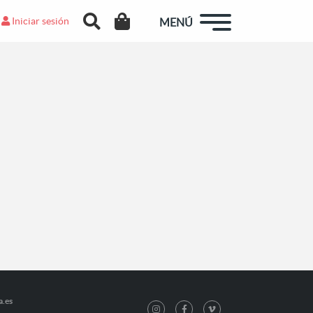
Iniciar sesión
MENÚ
a.es