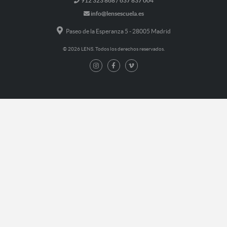
912 323 868 / 637 837 004
info@lensescuela.es
Paseo de la Esperanza 5 - 28005 Madrid
© 2026 LENS. Todos los derechos reservados.