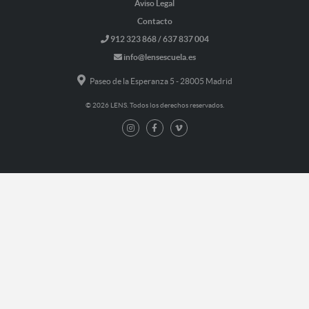
Aviso Legal
Contacto
912 323 868 / 637 837 004
info@lensescuela.es
Paseo de la Esperanza 5 - 28005 Madrid
© 2026 LENS. Todos los derechos reservados.