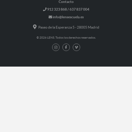
Contacto
912 323 868 / 637 837 004
info@lensescuela.es
Paseo de la Esperanza 5 - 28005 Madrid
© 2026 LENS. Todos los derechos reservados.