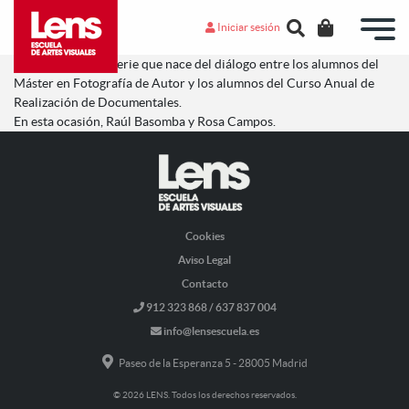
Iniciar sesión
Número F es una serie que nace del diálogo entre los alumnos del
Máster en Fotografía de Autor y los alumnos del Curso Anual de
Realización de Documentales.
En esta ocasión, Raúl Basomba y Rosa Campos.
Cookies
Aviso Legal
Contacto
912 323 868 / 637 837 004
info@lensescuela.es
Paseo de la Esperanza 5 - 28005 Madrid
© 2026 LENS. Todos los derechos reservados.