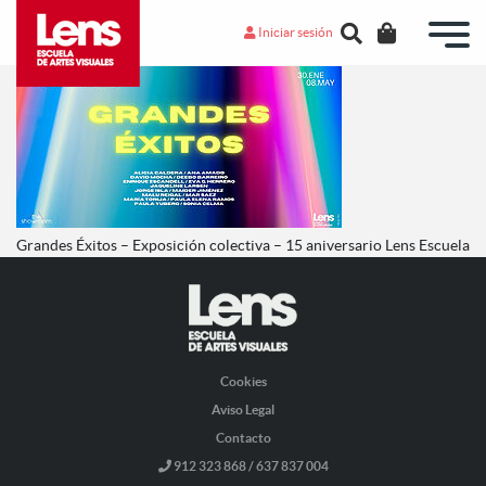
Iniciar sesión
Grandes Éxitos – Exposición colectiva – 15 aniversario Lens Escuela
Cookies
Aviso Legal
Contacto
912 323 868 / 637 837 004