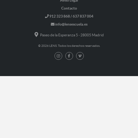
Aviso Legal
Contacto
912 323 868 / 637 837 004
info@lensescuela.es
Paseo de la Esperanza 5 - 28005 Madrid
© 2026 LENS. Todos los derechos reservados.