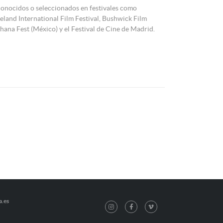
econocidos o seleccionados en festivales como
land International Film Festival, Bushwick Film
chana Fest (México) y el Festival de Cine de Madrid.
a.es