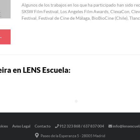
Algunos de los trabajos en los que ha participado han sido r
SXSW Film Festival, Los Angeles Film Awards, ClexaCon, Cleve
Festival, Festival de Cine de Málaga, BioBioCine (Chile), Tlan
 →
eira en LENS Escuela:
okies
Aviso Legal
Contacto
912 323 868 / 637 837 004
info@lensescuel
Paseo de la Esperanza 5 - 28005 Madrid