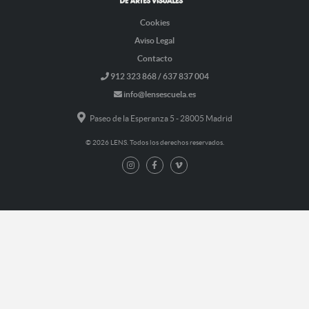
Cookies
Aviso Legal
Contacto
912 323 868 / 637 837 004
info@lensescuela.es
Paseo de la Esperanza 5 - 28005 Madrid
© 2026 LENS. Todos los derechos reservados.