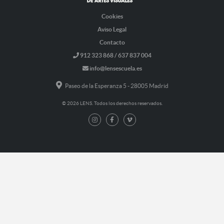
Cookies
Aviso Legal
Contacto
912 323 868 / 637 837 004
info@lensescuela.es
Paseo de la Esperanza 5 - 28005 Madrid
© 2026 LENS. Todos los derechos reservados.