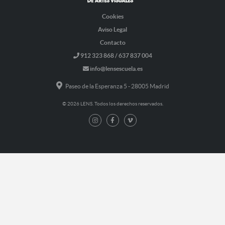
Cookies
Aviso Legal
Contacto
912 323 868 / 637 837 004
info@lensescuela.es
Paseo de la Esperanza 5 - 28005 Madrid
© 2026 LENS. Todos los derechos reservados.