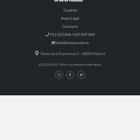
Cookies
Aviso Legal
Contacto
912 323 868 / 637 837 004
info@lensescuela.es
Paseo de la Esperanza 5 - 28005 Madrid
© 2026 LENS. Todos los derechos reservados.