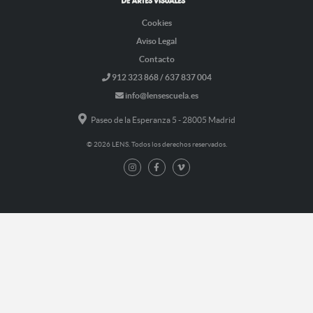
Cookies
Aviso Legal
Contacto
912 323 868 / 637 837 004
info@lensescuela.es
Paseo de la Esperanza 5 - 28005 Madrid
© 2026 LENS. Todos los derechos reservados.