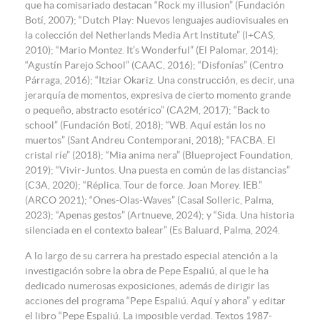
que ha comisariado destacan “Rock my illusion” (Fundación
Botí, 2007); “Dutch Play: Nuevos lenguajes audiovisuales en
la colección del Netherlands Media Art Institute” (I+CAS,
2010); “Mario Montez. It’s Wonderful” (El Palomar, 2014);
“Agustín Parejo School” (CAAC, 2016); “Disfonías” (Centro
Párraga, 2016); “Itziar Okariz. Una construcción, es decir, una
jerarquía de momentos, expresiva de cierto momento grande
o pequeño, abstracto esotérico” (CA2M, 2017); “Back to
school” (Fundación Botí, 2018); “WB. Aquí están los no
muertos” (Sant Andreu Contemporani, 2018); “FACBA. El
cristal ríe” (2018); “Mia anima nera” (Blueproject Foundation,
2019); “Vivir-Juntos. Una puesta en común de las distancias”
(C3A, 2020); “Réplica. Tour de force. Joan Morey. IEB.”
(ARCO 2021); “Ones-Olas-Waves” (Casal Solleric, Palma,
2023); “Apenas gestos” (Artnueve, 2024); y “Sida. Una historia
silenciada en el contexto balear” (Es Baluard, Palma, 2024.
A lo largo de su carrera ha prestado especial atención a la
investigación sobre la obra de Pepe Espaliú, al que le ha
dedicado numerosas exposiciones, además de dirigir las
acciones del programa “Pepe Espaliú. Aquí y ahora” y editar
el libro “Pepe Espaliú. La imposible verdad. Textos 1987-