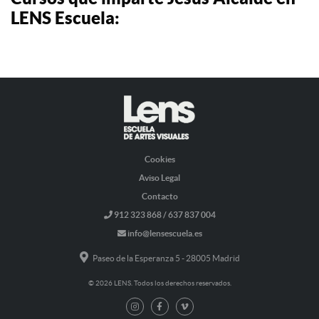
LENS Escuela:
Cookies
Aviso Legal
Contacto
912 323 868 / 637 837 004
info@lensescuela.es
Paseo de la Esperanza 5 - 28005 Madrid
© 2026 LENS. Todos los derechos reservados.