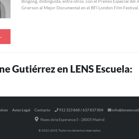
Bingong, distinguida, entre otros, con el Premio Especial del 
Grierson al Mejor Documental en el BFI London Film Festival.
 →
ne Gutiérrez en LENS Escuela:
okies
Aviso Legal
Contacto
912 323 868 / 637 837 004
info@lensescuel
Paseo de la Esperanza 5 - 28005 Madrid
© 2026 LENS. Todos los derechos reservados.