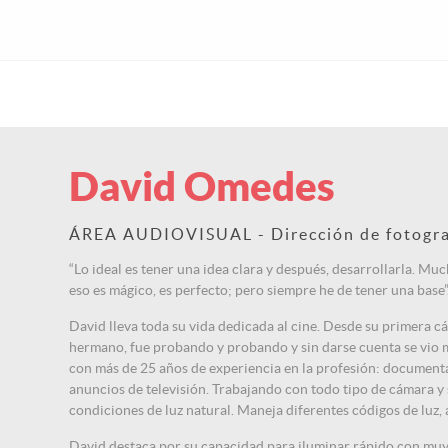
David Omedes
ÁREA AUDIOVISUAL - Dirección de fotogra
“Lo ideal es tener una idea clara y después, desarrollarla. Mu
eso es mágico, es perfecto; pero siempre he de tener una base”
David lleva toda su vida dedicada al cine. Desde su primera 
hermano, fue probando y probando y sin darse cuenta se vio me
con más de 25 años de experiencia en la profesión: documentale
anuncios de televisión. Trabajando con todo tipo de cámara y
condiciones de luz natural. Maneja diferentes códigos de luz,
David destaca por su capacidad para iluminar rápido con mu