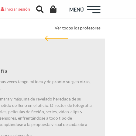
Iniciar sesión
MENÚ
Ver todos los profesores
fía
chas veces tengo mi idea y de pronto surgen otras,
.
cámara y máquina de revelado heredada de su
tido de lleno en el oficio. Director de fotografía
s, películas de ficción, series, video-clips y
 sensores, enfrentándose a todo tipo de
 adaptándose a la propuesta visual de cada obra.
y pocos elementos.