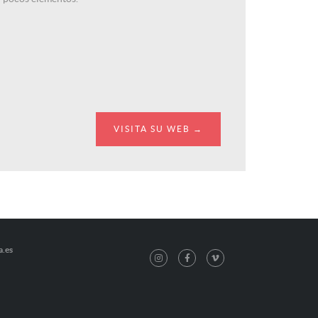
VISITA SU WEB →
a.es