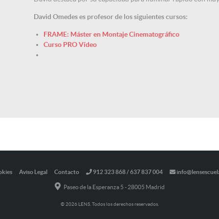
David Omedes es profesor de los siguientes cursos:
FRAME: Máster en Montaje Cinematográfico
Curso PRO Vídeo
okies
Aviso Legal
Contacto
912 323 868 / 637 837 004
info@lensescuel
Paseo de la Esperanza 5 - 28005 Madrid
© 2026 LENS. Todos los derechos reservados.