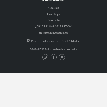
Cookies
Aviso Legal
Contacto
912 323 868 / 637 837 004
info@lensescuela.es
Paseo de la Esperanza 5 - 28005 Madrid
© 2026 LENS. Todos los derechos reservados.