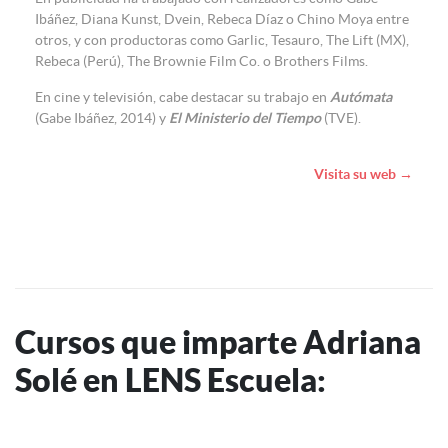
Ibáñez, Diana Kunst, Dvein, Rebeca Díaz o Chino Moya entre
otros, y con productoras como Garlic, Tesauro, The Lift (MX),
Rebeca (Perú), The Brownie Film Co. o Brothers Films.
En cine y televisión, cabe destacar su trabajo en
Autómata
(Gabe Ibáñez, 2014) y
El Ministerio del Tiempo
(TVE).
Visita su web →
Cursos que imparte Adriana
Solé en LENS Escuela: