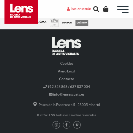
Iniciar sesión
Cookies
Aviso Legal
Contacto
912 323 868 / 637 837 004
info@lensescuela.es
Paseo de la Esperanza 5 - 28005 Madrid
© 2026 LENS. Todos los derechos reservados.