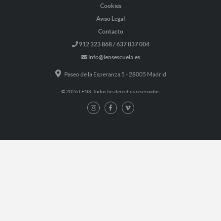
Cookies
Aviso Legal
Contacto
912 323 868 / 637 837 004
info@lensescuela.es
Paseo de la Esperanza 5 - 28005 Madrid
© 2026 LENS. Todos los derechos reservados.