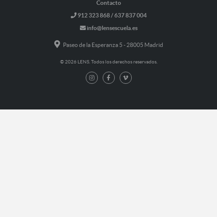
Contacto
912 323 868 / 637 837 004
info@lensescuela.es
Paseo de la Esperanza 5 - 28005 Madrid
© 2026 LENS. Todos los derechos reservados.