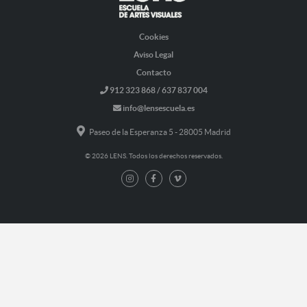
Cookies
Aviso Legal
Contacto
912 323 868 / 637 837 004
info@lensescuela.es
Paseo de la Esperanza 5 - 28005 Madrid
© 2026 LENS. Todos los derechos reservados.