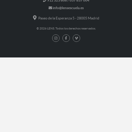
912 323 868 / 637 837 004
info@lensescuela.es
Paseo de la Esperanza 5 - 28005 Madrid
© 2026 LENS. Todos los derechos reservados.