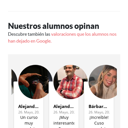
Nuestros alumnos opinan
Descubre también las
valoraciones que los alumnos nos
han dejado en Google.
Palazo
Alejandra
Alejandro Loyola
Bárbara Gomes
 2026.
26. Mayo, 2026.
26. Mayo, 2026.
26. Mayo, 2026.
26
Un curso
¡Muy
¡Increíble!
ndo
muy
interesante!
Cuso