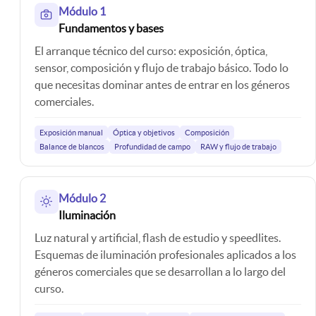
hacia el
perfección
interacción
Módulo 1
alumno. No
la teoría y
entre todos
Fundamentos y bases
os perdáis
las técnicas
nosotros. Si
El arranque técnico del curso: exposición, óptica,
esta gran
con el
te estas
oportunidad!
espacio
planteando
sensor, composición y flujo de trabajo básico. Todo lo
necesario
dar un paso
que necesitas dominar antes de entrar en los géneros
para que
más allá en
comerciales.
nuestra
la fotografía,
creatividad
este es tu
Exposición manual
Óptica y objetivos
Composición
se
curso.
Balance de blancos
Profundidad de campo
RAW y flujo de trabajo
desarrolle.
Módulo 2
Iluminación
Luz natural y artificial, flash de estudio y speedlites.
Esquemas de iluminación profesionales aplicados a los
géneros comerciales que se desarrollan a lo largo del
curso.