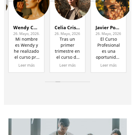
Wendy Cáceres
Celia Cristóbal
Javier Ponferrada
26. Mayo, 2026.
26. Mayo, 2026.
26. Mayo, 2026.
Mi nombre
Tras un
El Curso
es Wendy y
primer
Profesional
he realizado
trimestre en
es una
el curso pro
el curso de
oportunidad
en fotografía
fotografía
única. Este
Leer más
Leer más
Leer más
el cual
puedo decir
curso te
recomiendo
claramente
aporta todos
a todo el
que está
los
mundo,
siendo una
conocimientos
pues abarca
experiencia
prácticos y
todas las
gratificante
teóricos que
áreas
en la que
van a serte
importantes
estoy
de utilidad
s
de
creciendo
para tu
fotografía,
como
futuro
los
persona y
laboral y