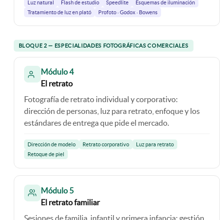
Luz natural
Flash de estudio
Speedlite
Esquemas de iluminación
Tratamiento de luz en plató
Profoto · Godox · Bowens
BLOQUE 2 — ESPECIALIDADES FOTOGRÁFICAS COMERCIALES
Módulo 4
El retrato
Fotografía de retrato individual y corporativo:
dirección de personas, luz para retrato, enfoque y los
estándares de entrega que pide el mercado.
Dirección de modelo
Retrato corporativo
Luz para retrato
Retoque de piel
Módulo 5
El retrato familiar
Sesiones de familia, infantil y primera infancia: gestión