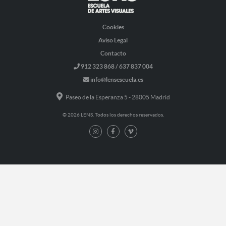
Cookies
Aviso Legal
Contacto
912 323 868 / 637 837 004
info@lensescuela.es
Paseo de la Esperanza 5 - 28005 Madrid
© 2026 LENS. Todos los derechos reservados.