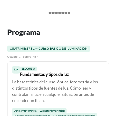
Programa
CUATRIMESTRE 1 — CURSO BÁSICO DE ILUMINACIÓN
Octubre → Febrero · 45 h
BLOQUE A
Fundamentos y tipos de luz
La base teórica del curso: óptica, fotometría y los
distintos tipos de fuentes de luz. Cómo leer y
controlar la luz en cualquier situación antes de
encender un flash.
Óptica y fotometría
Luz natural y artificial
Luz continua vs estroboscópica
Luz ambiente — tipología y abordaje