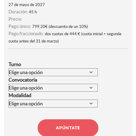
27 de mayo de 2027
Duración:
45 h
Precio:
Pago único:
799,20€ (descuento de un 10%)
Pago fraccionado:
dos cuotas de 444 € (cuota inicial + segunda
cuota antes del 31 de marzo)
Turno
Convocatoria
Modalidad
Curso
APÚNTATE
de
Iluminación