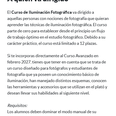
y acercarse
siempre
al mundo de
dispuesto a
El
Curso de Iluminación Fotográfica
va dirigido a
la fotografía
ayudarte y
aquellas personas con nociones de fotografía que quieran
de moda.
enseñarte
aprender las técnicas de iluminación fotográfica. El curso
su manera
de trabajar.
parte de cero para establecer desde el principio un flujo
Sin dudarlo,
de trabajo óptimo en el estudio fotográfico. Debido a su
un taller
carácter práctico, el curso está limitado a 12 plazas.
muy
recomendable.
Si te incorporas directamente al Curso Avanzado en
febrero 2027, tienes que tener en cuenta que se trata de
un curso diseñado para fotógrafos y estudiantes de
fotografía que ya poseen un conocimiento básico de
iluminación, han manejado distintos esquemas, conocen
las herramientas y accesorios que se utilizan en el plató y
desean llevar sus habilidades al siguiente nivel.
Requisitos:
Los alumnos deben dominar el modo manual de su