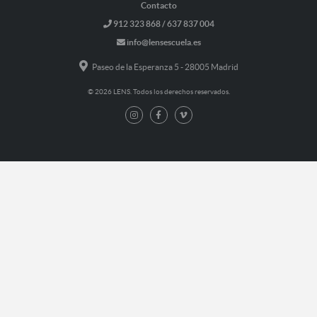
Contacto
912 323 868 / 637 837 004
info@lensescuela.es
Paseo de la Esperanza 5 - 28005 Madrid
© 2026 LENS. Todos los derechos reservados.